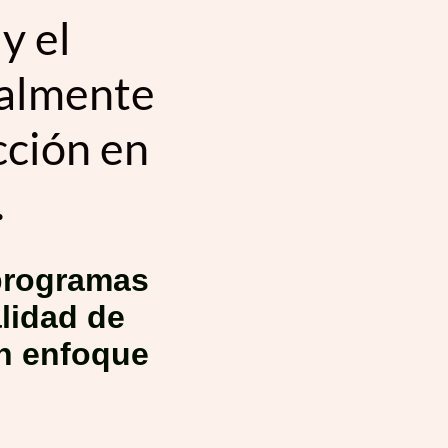
y el
ralmente
cción en
.
programas
alidad de
un enfoque