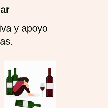
ar
iva y apoyo
ias.