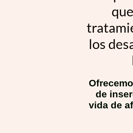
que
tratami
los des
Ofrecemo
de inser
vida de a