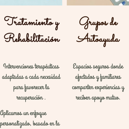
Tratamiento y
Grupos de
Rehabilitación
Autoayuda
Intervenciones terapéuticas
Espacios seguros donde
adaptadas a cada necesidad
afectados y familiares
para favorecer la
comparten experiencias y
recuperación .
reciben apoyo mutuo.
Aplicamos un enfoque
personalizado, basado en la