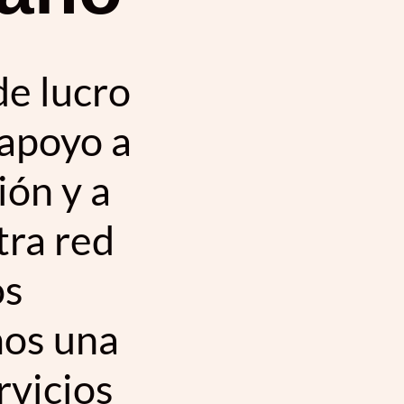
de lucro
 apoyo a
ión y a
tra red
os
mos una
rvicios