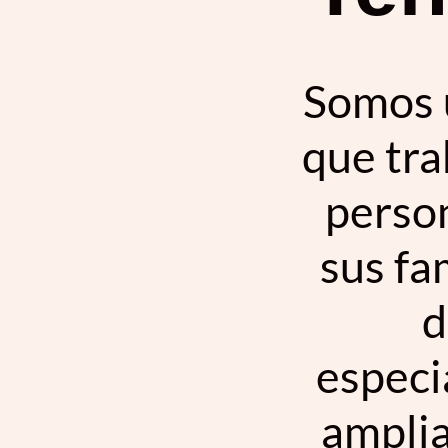
Somos u
que tra
person
sus fa
d
especi
amplia