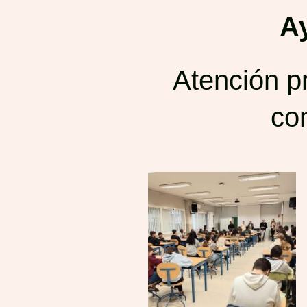
A
Atención p
con