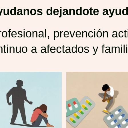
yudanos dejandote ayud
rofesional, prevención act
tinuo a afectados y famil