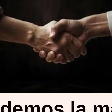
ndemos
la 