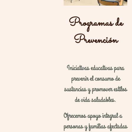
Programas de
Prevención
Iniciativas educativas para
prevenir el consumo de
sustancias y promover estilos
de vida saludables.
Ofrecemos apoyo integral a
personas y familias afectadas